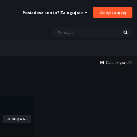
Zarejestruj się
Posiadasz konto? Zaloguj się
Cała aktywność
FILTRUJ WG