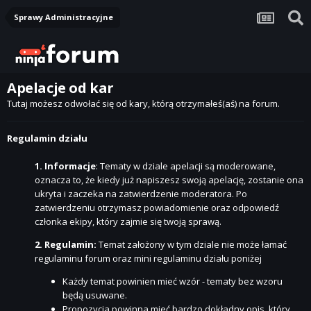
Sprawy Administracyjne
Apelacje od kar
Tutaj możesz odwołać się od kary, którą otrzymałeś(aś) na forum.
Regulamin działu
1. Informacje
: Tematy w dziale apelacji są moderowane,
oznacza to, że kiedy już napiszesz swoją apelację, zostanie ona
ukryta i zaczeka na zatwierdzenie moderatora. Po
zatwierdzeniu otrzymasz powiadomienie oraz odpowiedź
członka ekipy, który zajmie się twoją sprawą.
2. Regulamin:
Temat założony w tym dziale nie może łamać
regulaminu forum oraz mini regulaminu działu poniżej
Każdy temat powinien mieć wzór - tematy bez wzoru
będą usuwane.
Propozycja powinna mieć bardzo dokładny opis, który