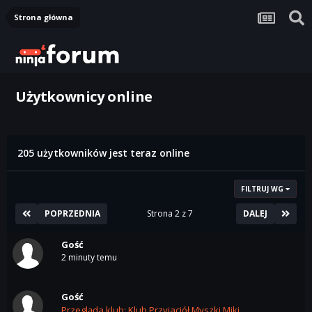
Strona główna
Użytkownicy online
205 użytkowników jest teraz online
FILTRUJ WG
POPRZEDNIA
Strona 2 z 7
DALEJ
Gość
2 minuty temu
Gość
Przegląda klub: Klub Przyjaciół Myszki Miki