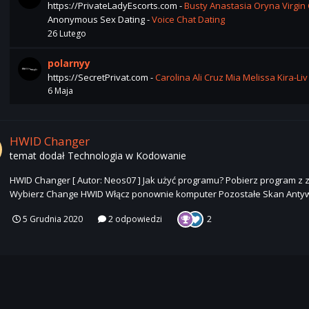
https://PrivateLadyEscorts.com -
Busty Anastasia
Oryna Virgin
Anonymous Sex Dating -
Voice Chat Dating
26 Lutego
polarnyy
https://SecretPrivat.com -
Carolina
Ali Cruz
Mia
Melissa
Kira-Liv
6 Maja
HWID Changer
temat dodał
Technologia
w
Kodowanie
HWID Changer [ Autor: Neos07 ] Jak użyć programu? Pobierz program z
Wybierz Change HWID Włącz ponownie komputer Pozostałe Skan Anty
5 Grudnia 2020
2 odpowiedzi
2