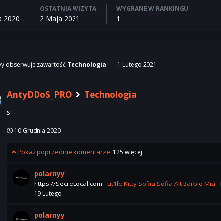
OSTATNIA WIZYTA
WYGRANE W RANKINGU
a 2020
2 Maja 2021
1
yy
obserwuje zawartość
Technologia
1 Lutego 2021
AntyDDoS_PRO
Technologia
s
10 Grudnia 2020
Pokaż poprzednie komentarze
125 więcej
polarnyy
https://SecreLocal.com -
Lit1le Kitty
Sofiia
Sofia
Alt Barbie
Mia
-
19 Lutego
polarnyy