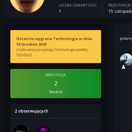
LICZBA ZAWARTOŚCI
REJESTRACJA
1
15 Listopad
Ostatnia wygrana Technologia w dniu
polarn
10 Grudnia 2020
Użytkownicy przyznają Technologia punkty
reputacji!
REPUTACJA
2
Neutral
2 obserwujących