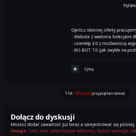
Pytan
Oprócz obecnej oferty pracujem
- Website z wieloma funkcjami dl
- LiveHelp 3.0 z możliwością w
- RO-BOT 7.0 (jak zwykle na pods
Cytuj
5 lat
Leon
przypiął ten temat
Dołącz do dyskusji
Możesz dodać zawartość już teraz a zarejestrować się później. 
Uwaga:
Twój wpis zanim będzie widoczny, będzie wymagał za