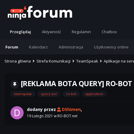
Przeglądaj
Aktywność
Regulamin
Chatbox
Forum
Kalendarz
Administracja
Użytkownicy online
Strona główna
Strefa Komunikacji
TeamSpeak
Aplikacje na se
[REKLAMA BOTA QUERY] RO-BOT 
teamspeak
query bot
ro-bot
application
dodany przez
DShimen
,
19 Lutego 2021
w
RO-BOT.net