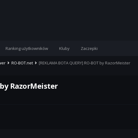
Ranking użytkowników
Kluby
Zaczepki
rwer
RO-BOT.net
[REKLAMA BOTA QUERY] RO-BOT by RazorMeister
by RazorMeister