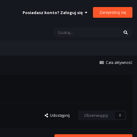
Zarejestruj się
Posiadasz konto? Zaloguj się
Cała aktywność
Udostępnij
Obserwujący
0